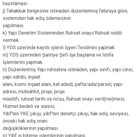
hazırlaması.
j) Tahakkuk belgesine istinaden düzenlenmiş faturaya göre,
sistemden hak ediş ödemesinin
yapılması.
k) Yapı Denetim Sisteminden Ruhsat onayı/Ruhsat reddi
vermek.
l) YDS üzerinde kayıtlı işlerin İşyeri Teslimini yapmak.
m) YDS üzerinden Şantiye Şefi İşe başlama ve İstifa
İşlemlerini yapmak.
n) Düzenlenmiş Yapı ruhsatına istinaden; yapı sınıfı, yapı cinsi,
yapı sahibi, inşaat
alanı, kısmi inşaat alanı, kat adedi, pafta/ada/parsel, yapı
adresi, müteahhit, proje, proje
müellifi, ruhsat tarihi ve no’su, Ruhsat onayı veril(me)mesi,
Hizmet bedeli ve süresi,
Yibf’ten YKE çıkışı, yibf’ten denetçi çıkışı, hak ediş seviyesi,
önceki hak ediş oranı
değişikliklerinin yapılması.
o) Yibf iş bitirme işlemlerinin yapılması.