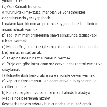
yürütmek. (6)
(9)Yapı Ruhsatı Bölümü;
a)Yürürlükteki mevzuat, imar plan ve yönetmelikler
doğrultusunda yeni yapılacak
binaların tasdikli mimari projesine uygun olarak her türden
inşaat ruhsatı vermek.
b) Tadilat mimari projelerinin onayı sonucunda tadilat yapı
ruhsatı vermek.
c) Mimari Proje üzerine işlenmiş olan tashihatların ruhsata
bağlanmasını sağlamak.
d) Talep halinde ruhsat suretlerini vermek.
e) Projelere göre hazırlanan m2 cetvellerini kontrol etmek ve
onaylamak.
f) Ruhsatla ilgili başvurulara süresi içinde cevap vermek.
g) Yapıların fenni mesul-Fen adamları ve sürveyanlarla ilgili
sicilleri tutmak.
h) Ruhsat harçlarını ve tanımlanması halinde Belediye
Meclisince belirlenen hizmet
ücretlerini tanzim ederek bunların tahsilatını sağlamak.