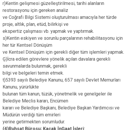
r)Kentin gelişmesi güzelleştirilmesi, tarihi alanların
restorasyonu için gereken analiz
ve Coğrafi Bilgi Sistemi oluşturulması amacıyla her türde
proje, altlık, plan, etüd, bilirkişi ve
ekspertiz çalışması vb. yapmak ve yaptırmak.
s)Kentin eskiyen ve sorunlu parçalarının rehabilitasyonu için
her tür Kentsel Dönüşüm
ve Kentsel Dönüşüm için gerekli diğer tüm işlemleri yapmak.
Ģ)İcra edilen görevlere yönelik açılan davalara gerekli
savunmalarda bulunmak, gerekli
bilgi ve belgeleri temin etmek.
t)5393 sayılı Belediye Kanunu, 657 sayılı Devlet Memurları
Kanunu, yürürlükte
bulunan tüm kanun, tüzük, yönetmelik ve genelgeler ile
Belediye Meclis kararı, Encümen
kararı ve Belediye Başkanı, Belediye Başkan Yardımcısı ve
Müdürün verdiği tüm emirleri
yerine getirmekten sorumludur.
(4)Ruhsat Bürosu; Kaçak İnĢaat İşleri: