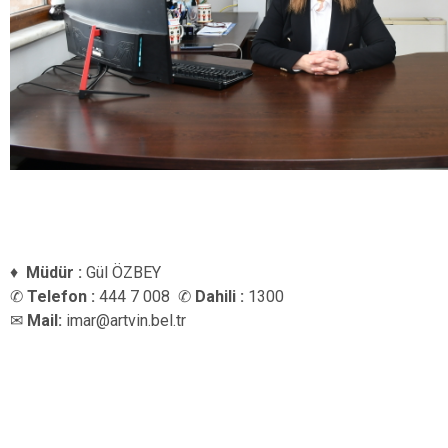
♦
Müdür :
Gül ÖZBEY
✆
Telefon :
444 7 008
✆
Dahili :
1300
✉
Mail:
imar@artvin.bel.tr