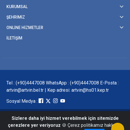
KURUMSAL
ŞEHRİMİZ
ONLİNE HİZMETLER
İLETİŞİM
Tel : (+90)4447008 WhatsApp : (+90)4447008 E-Posta :
artvin@artvin.bel.tr | Kep adresi: artvin@hs01.kep.tr
Sosyal Medya :
Sizlere daha iyi hizmet verebilmek için sitemizde
© 2024 - T.C. Artvin Belediye Başkanlığı tarafından
çerezlere yer veriyoruz
🍪 Çerez politikamız hakkında
hazırlanmıştır.