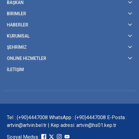
BAŞKAN
BİRİMLER
HABERLER
KURUMSAL
ŞEHRİMİZ
ONLİNE HİZMETLER
İLETİŞİM
Tel : (+90)4447008 WhatsApp : (+90)4447008 E-Posta :
artvin@artvin.bel.tr | Kep adresi: artvin@hs01.kep.tr
Sosyal Medya :