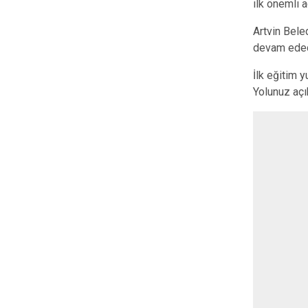
ilk önemli 
Artvin Bele
devam ede
İlk eğitim 
Yolunuz açı