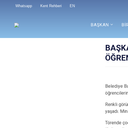
Whatsapp
Kent Rehberi
EN
BAŞKAN
Bİ
BAŞK
ÖĞRE
Belediye B
öğrencileri
Renkli görü
yaşadı. Min
Törende çoc