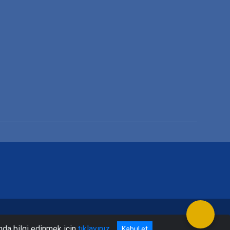
nda bilgi edinmek için
tıklayınız
Kabul et