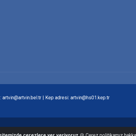
rtvin@artvin.bel.tr | Kep adresi: artvin@hs01.kep.tr
© 2024 - T.C. Artvin Belediye Başkanlığı tarafından hazırlanmıştır.
 sitemizde çerezlere yer veriyoruz
🍪 Çerez politikamız hakkı