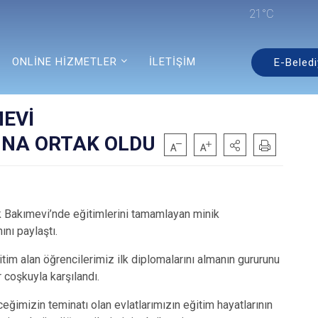
21°C
ONLİNE HİZMETLER
İLETİŞİM
E-Beledi
EVİ
INA ORTAK OLDU
 Bakımevi’nde eğitimlerini tamamlayan minik
nı paylaştı.
tim alan öğrencilerimiz ilk diplomalarını almanın gururunu
 coşkuyla karşılandı.
ğimizin teminatı olan evlatlarımızın eğitim hayatlarının