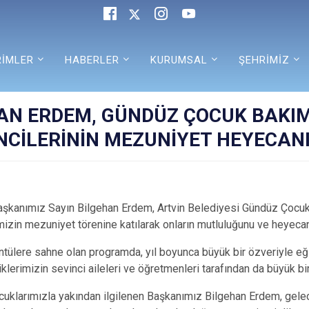
RİMLER
HABERLER
KURUMSAL
ŞEHRİMİZ
AN ERDEM, GÜNDÜZ ÇOCUK BAKIM
NCİLERİNİN MEZUNİYET HEYECAN
aşkanımız Sayın Bilgehan Erdem, Artvin Belediyesi Gündüz Çocuk
mizin mezuniyet törenine katılarak onların mutluluğunu ve heyecanı
ntülere sahne olan programda, yıl boyunca büyük bir özveriyle eği
iklerimizin sevinci aileleri ve öğretmenleri tarafından da büyük bir
uklarımızla yakından ilgilenen Başkanımız Bilgehan Erdem, gelece