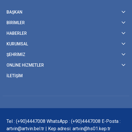
BAŞKAN
BİRİMLER
HABERLER
KURUMSAL
ŞEHRİMİZ
ONLİNE HİZMETLER
İLETİŞİM
Tel : (+90)4447008 WhatsApp : (+90)4447008 E-Posta :
artvin@artvin.bel.tr | Kep adresi: artvin@hs01.kep.tr